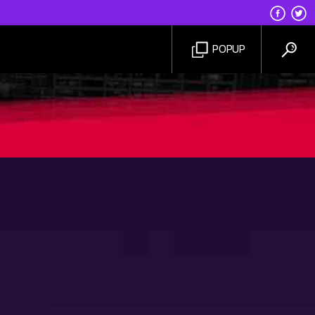
POPUP
IDM7RADIO