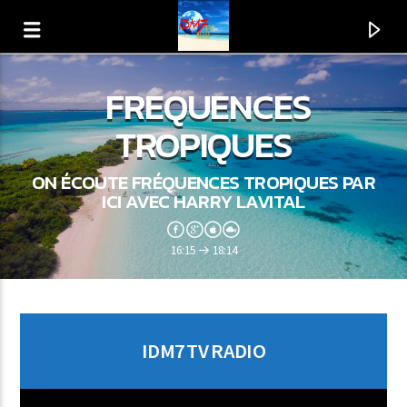
FREQUENCES
TROPIQUES
ON ÉCOUTE FRÉQUENCES TROPIQUES PAR
ICI AVEC HARRY LAVITAL
16:15
18:14
EN CE MOMENT
IDM7 TV RADIO
TITRE
ARTISTE