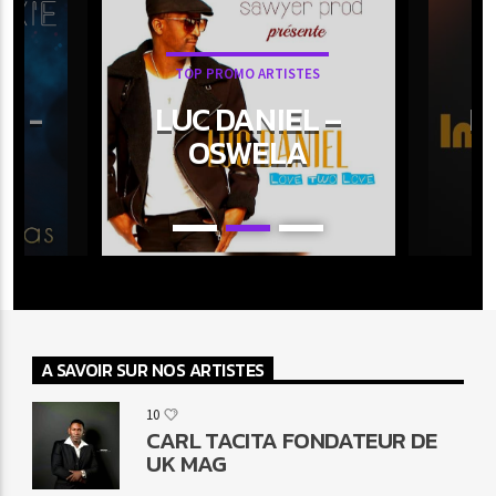
TOP PROMO ARTISTES
E -
LUC DANIEL –
I
S
OSWELA
A SAVOIR SUR NOS ARTISTES
10
CARL TACITA FONDATEUR DE
UK MAG