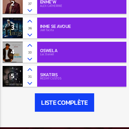
2
ENMÉ'W
37
ALEX CATHERINE
3
INME SE AVOUE
36
Joël Tacita
4
OSWELA
33
Luc Daniel
5
SIKATRIS
31
MEDHY CUSTOS
LISTE COMPLÈTE