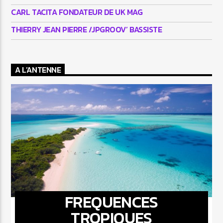
CARL TACITA FONDATEUR DE UK MAG
THIERRY JEAN PIERRE /JPGROOV’ BASSISTE
A L’ANTENNE
FREQUENCES
TROPIQUES