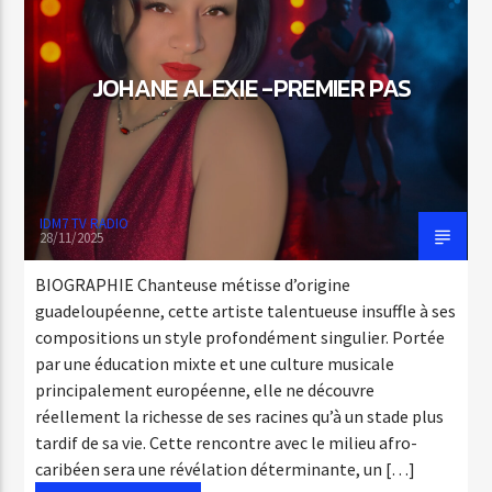
JOHANE ALEXIE -PREMIER PAS
EMISSION EN COURS
FREQUENCES TROPIQUES
16:15
18:15
IDM7 TV RADIO
28/11/2025
IDM7RADIO
BIOGRAPHIE Chanteuse métisse d’origine
guadeloupéenne, cette artiste talentueuse insuffle à ses
compositions un style profondément singulier. Portée
par une éducation mixte et une culture musicale
principalement européenne, elle ne découvre
réellement la richesse de ses racines qu’à un stade plus
tardif de sa vie. Cette rencontre avec le milieu afro-
caribéen sera une révélation déterminante, un […]