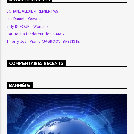
JOHANE ALEXIE -PREMIER PAS
Luc Daniel – Oswela
Indy DUFOUR – Womans
Carl Tacita fondateur de UK MAG
Thierry Jean Pierre /JPGROOV’ BASSISTE
COMMENTAIRES RÉCENTS
BANNIÈRE