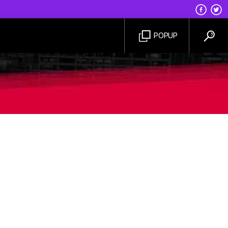
POPUP
IDM7RADIO