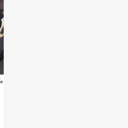
ES
S
UE