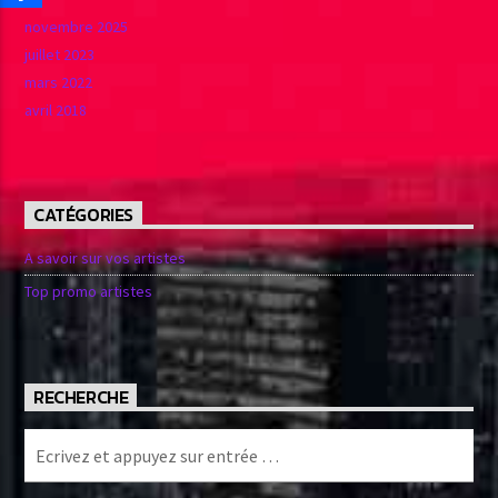
j’obtiens ma propre émission le samedi soir : Night club (ce
novembre 2025
sont d’ailleurs les initiales de mon pseudo) ; Mon frère
juillet 2023
Nestor qui m’accompagne dans mes émissions me fait
découvrir les sons funk et depuis je n’en décroche plus !t
mars 2022
avril 2018
CATÉGORIES
A savoir sur vos artistes
Top promo artistes
RECHERCHE