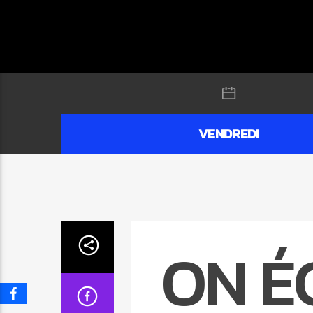
VENDREDI
ON É