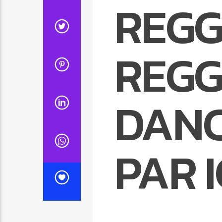
REGG
REGG
DAN
PAR I