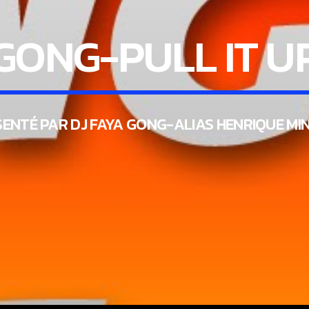
GONG-PULL IT U
ENTÉ PAR DJ FAYA GONG-ALIAS HENRIQUE MI