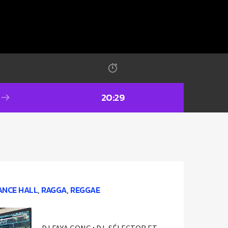
20:29
ANCE HALL
,
RAGGA
,
REGGAE