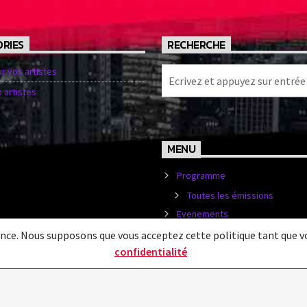
RIES
RECHERCHE
ur vos artistes
 artistes
MENU
Programme
Toutes les émissions
Evenements
Contactez-nous
ence. Nous supposons que vous acceptez cette politique tant que vo
confidentialité