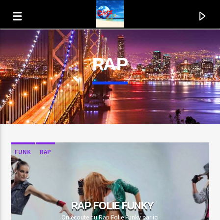
RAP
FUNK
RAP
EN CE MOMENT
TITRE
RAP FOLIE FUNKY
ARTISTE
On écoute du Rap Folie Funky par ici