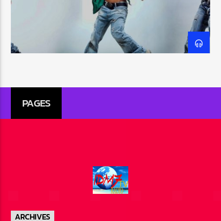
EMISSION EN COURS
DJ VOLZO-PARTY
19:35
20:33
PAGES
IDM7RADIO
ARCHIVES