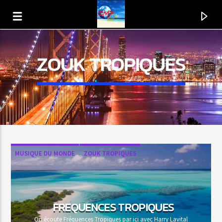
ZOUK TROPIQUES
MUSIQUE DU MONDE
ZOUK TROPIQUES
EN CE MOMENT
TITRE
FREQUENCES TROPIQUES
ARTISTE
On écoute Fréquences Tropiques par ici avec Harry Lavital