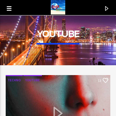
YOUTUBE
TECHNO
YOUTUBE
13
EN CE MOMENT
TITRE
ARTISTE